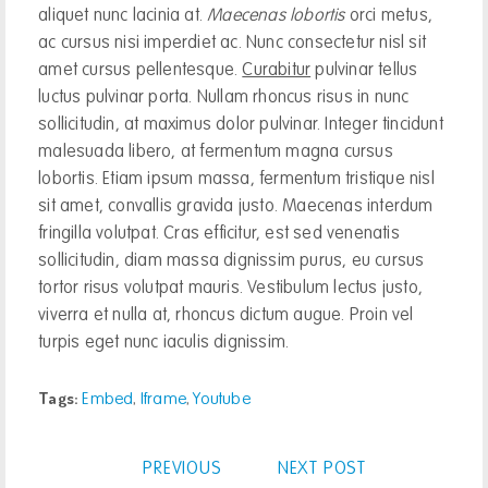
aliquet nunc lacinia at.
Maecenas lobortis
orci metus,
ac cursus nisi imperdiet ac. Nunc consectetur nisl sit
amet cursus pellentesque.
Curabitur
pulvinar tellus
luctus pulvinar porta. Nullam rhoncus risus in nunc
sollicitudin, at maximus dolor pulvinar. Integer tincidunt
malesuada libero, at fermentum magna cursus
lobortis. Etiam ipsum massa, fermentum tristique nisl
sit amet, convallis gravida justo. Maecenas interdum
fringilla volutpat. Cras efficitur, est sed venenatis
sollicitudin, diam massa dignissim purus, eu cursus
tortor risus volutpat mauris. Vestibulum lectus justo,
viverra et nulla at, rhoncus dictum augue. Proin vel
turpis eget nunc iaculis dignissim.
Tags:
,
,
Embed
Iframe
Youtube
PREVIOUS
NEXT POST