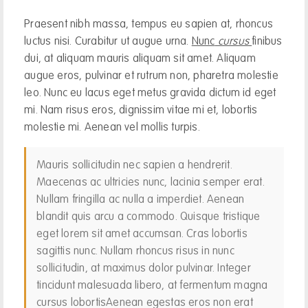
Praesent nibh massa, tempus eu sapien at, rhoncus
luctus nisi. Curabitur ut augue urna.
Nunc
cursus
finibus
dui, at aliquam mauris aliquam sit amet. Aliquam
augue eros, pulvinar et rutrum non, pharetra molestie
leo. Nunc eu lacus eget metus gravida dictum id eget
mi. Nam risus eros, dignissim vitae mi et, lobortis
molestie mi. Aenean vel mollis turpis.
Mauris sollicitudin nec sapien a hendrerit.
Maecenas ac ultricies nunc, lacinia semper erat.
Nullam fringilla ac nulla a imperdiet. Aenean
blandit quis arcu a commodo. Quisque tristique
eget lorem sit amet accumsan. Cras lobortis
sagittis nunc. Nullam rhoncus risus in nunc
sollicitudin, at maximus dolor pulvinar. Integer
tincidunt malesuada libero, at fermentum magna
cursus lobortisAenean egestas eros non erat